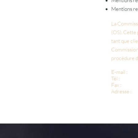
Mentions rel
Mentions rela
La Commissi
(OS). Cette 
tant que clie
Commission 
procédure de
E-mail :
Tél :
Fax :
Adresse :