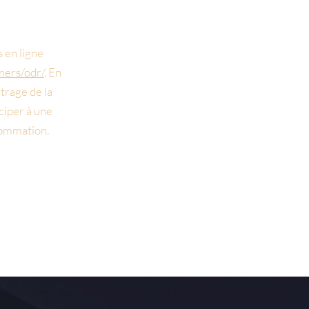
 en ligne
mers/odr/
. En
itrage de la
ciper à une
sommation.