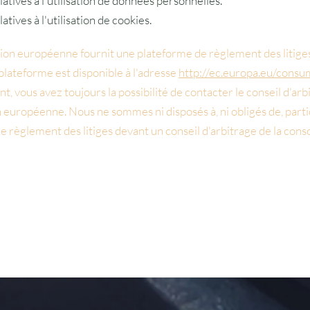
atives à l'utilisation de données personnelles.
tives à l'utilisation de cookies.
on européenne fournit une plateforme de règlement des litiges
plateforme est disponible à l'adresse
http://ec.europa.eu/consu
nt, vous avez toujours la possibilité de contacter le conseil d'arb
européenne. Nous ne sommes ni disposés à, ni obligés de, parti
 règlement des litiges devant un conseil d'arbitrage de la con