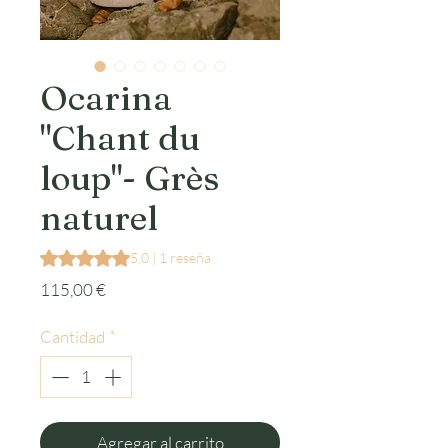
Ocarina
"Chant du
loup"- Grès
naturel
Según 1 reseña, la calificación es de 5.0 de 5 estrellas
5.0 | 1 reseña
Precio
115,00 €
Cantidad
*
Agregar al carrito