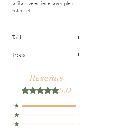
qu'il arrive entier et à son plein
potentiel.
Taille
environ 13cm de haut pour 6cm
Trous
de large
2 trous
Reseñas
5.0
Obtuvo 5 de 5 estrellas.
5
1
4
0
3
0