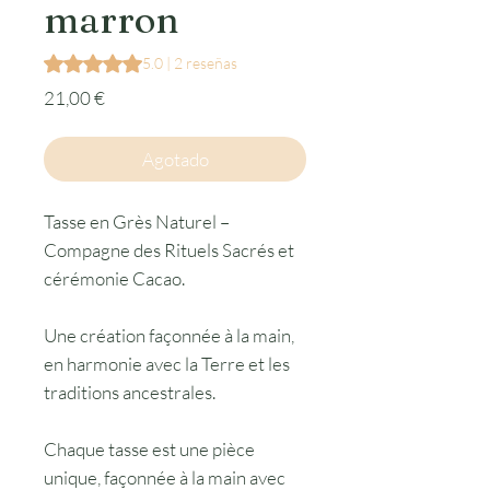
marron
Según 2 reseñas, la calificación es de 5.0 de 5 estrellas
5.0 | 2 reseñas
Precio
21,00 €
Agotado
Tasse en Grès Naturel –
Compagne des Rituels Sacrés et
cérémonie Cacao.
Une création façonnée à la main,
en harmonie avec la Terre et les
traditions ancestrales.
Chaque tasse est une pièce
unique, façonnée à la main avec