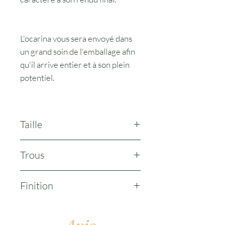
L'ocarina vous sera envoyé dans
un grand soin de l'emballage afin
qu'il arrive entier et à son plein
potentiel.
Taille
environ 7cm de haut pour 4cm de
Trous
large
2 trous
Finition
Brute ou émaillée