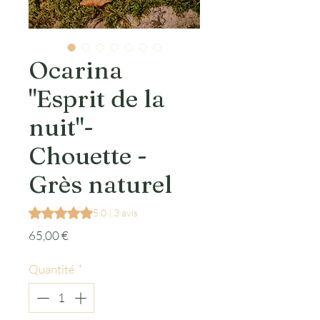
Ocarina
"Esprit de la
nuit"-
Chouette -
Grès naturel
La note est de 5.0 sur cinq étoiles selon 3 avis
5.0 | 3 avis
Prix
65,00 €
Quantité
*