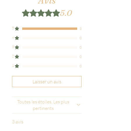
Avis
5.0
Noté 5 sur 5.
5
3
4
0
3
0
2
0
1
0
Laisser un avis
Toutes les étoiles, Les plus
pertinents
3 avis