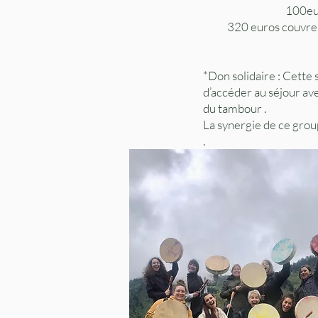
100eur
320 euros couvre l
*Don solidaire : Cette 
d’accéder au séjour ave
du tambour .
La synergie de ce group
.