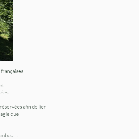
 françaises
et
nées.
réservées afin de lier
magie que
ambour :