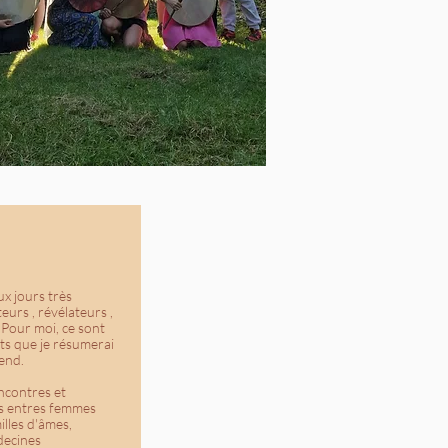
ux jours très
urs , révélateurs ,
 Pour moi, ce sont
ts que je résumerai
end.
ncontres et
es entres femmes
illes d'âmes,
decines