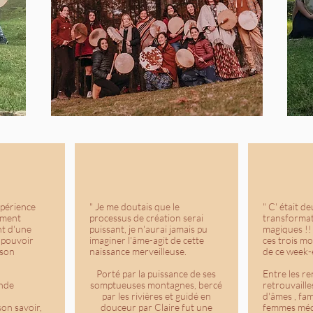
xpérience
" Je me doutais que le
" C' était de
oment
processus de création serai
transformate
nt d'une
puissant, je n'aurai jamais pu
magiques !!
 pouvoir
imaginer l'âme-agit de cette
ces trois mo
 son
naissance merveilleuse.
de ce week-
Porté par la puissance de ses
Entre les re
ande
somptueuses montagnes, bercé
retrouvaill
par les rivières et guidé en
d'âmes , fam
son savoir,
douceur par Claire fut une
femmes mé