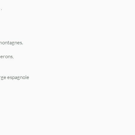
,
 montagnes.
lerons,
erge espagnole