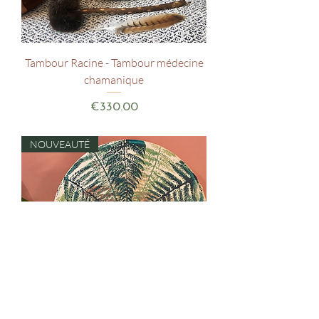
Tambour Racine - Tambour médecine
chamanique
Price
€330.00
NOUVEAUTÉ