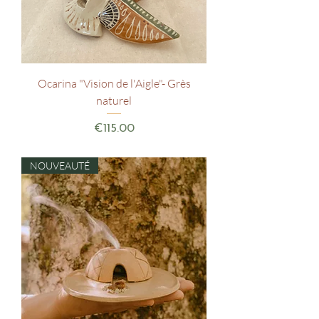
Ocarina "Vision de l'Aigle"- Grès
naturel
Price
€115.00
NOUVEAUTÉ