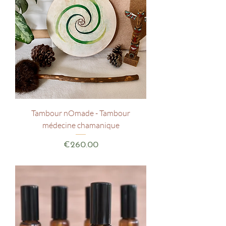
Tambour nOmade - Tambour
médecine chamanique
Price
€260.00