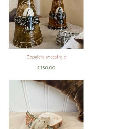
Copalera ancestrale
Price
€150.00