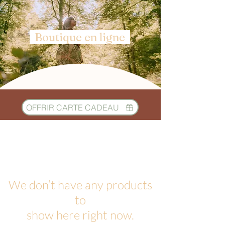
Boutique en ligne
OFFRIR CARTE CADEAU
We don’t have any products
to
show here right now.