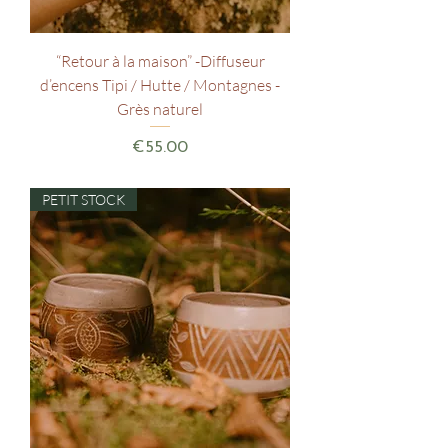
“Retour à la maison” -Diffuseur
d’encens Tipi / Hutte / Montagnes -
Grès naturel
Price
€55.00
PETIT STOCK